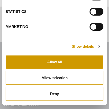
STATISTICS
MARKETING
Show details
ENOLOGICA VASON
Allow all
Enologica Vason S.p.A.
Allow selection
Sede legale:
Via Nassar, 37 – 37029
San Pietro in Cariano, Verona - Italy
Deny
Sede amministrativa:
Via Mirandola, 49 – 37026
Pescantina, Verona - Italy