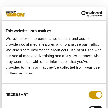
TELEFON
E-
MAIL-
ADRESSE*
This website uses cookies
NACHRICHT*
We use cookies to personalise content and ads, to
provide social media features and to analyse our traffic.
We also share information about your use of our site with
our social media, advertising and analytics partners who
may combine it with other information that you’ve
NACH DEN ERHALTENEN
INFORMATIONEN
STIMME ICH DER
provided to them or that they’ve collected from your use
VERARBEITUNG MEINER PERSONENBEZOGENEN DATEN ZU
of their services.
ICH STIMME ZUR VERARBEITUNG ZU, UM IHREN
NEWSLETTER ZU ERHALTEN
Consent
ICH STIMME DEN PROFILING-AKTIVITÄTEN ZU
NECESSARY
Selection
ABSENDEN