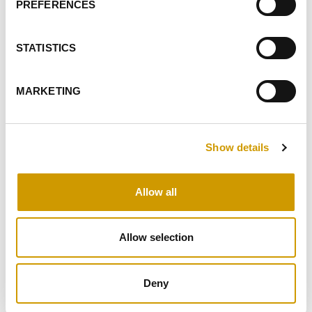
PREFERENCES
HÖHEPUNKTE
STATISTICS
IN VERBINDUNG
STEHENDE ARTIKEL
MARKETING
Show details
Allow all
Favoriten
Allow selection
Deny