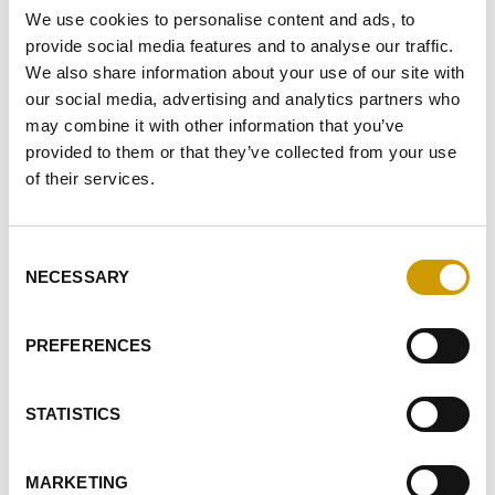
We use cookies to personalise content and ads, to
provide social media features and to analyse our traffic.
We also share information about your use of our site with
our social media, advertising and analytics partners who
may combine it with other information that you’ve
VIW® FRUITY
provided to them or that they’ve collected from your use
of their services.
VIW® FRUITY ist ein Hefestamm, der besonders für die
Herstellung von frischen, direkten Rotweinen empfohlen
wird, die sich hauptsächlich durch intensive und
anhaltende Aro…
Consent
NECESSARY
Selection
FAVORITEN
PREFERENCES
STATISTICS
MARKETING