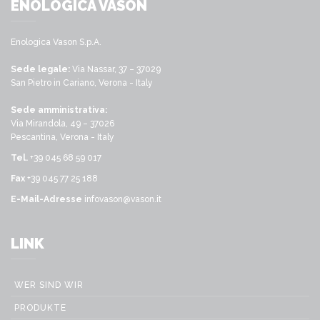
ENOLOGICA VASON
Enologica Vason S.p.A.
Sede legale:
Via Nassar, 37 – 37029
San Pietro in Cariano, Verona - Italy
Sede amministrativa:
Via Mirandola, 49 – 37026
Pescantina, Verona - Italy
Tel.
+39 045 68 59 017
Fax
+39 045 77 25 188
E-Mail-Adresse
infovason@vason.it
LINK
WER SIND WIR
PRODUKTE