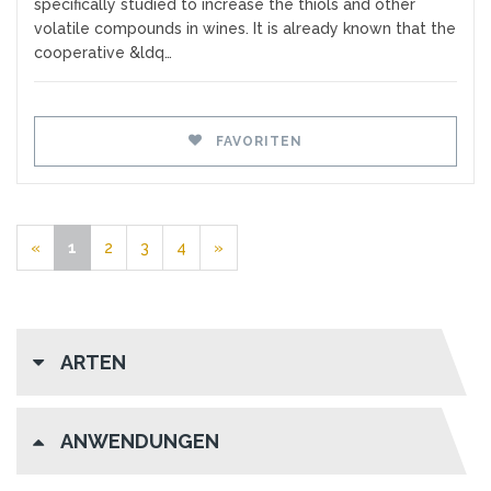
specifically studied to increase the thiols and other
volatile compounds in wines. It is already known that the
cooperative &ldq…
FAVORITEN
«
1
2
3
4
»
ARTEN
ANWENDUNGEN