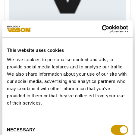
This website uses cookies
We use cookies to personalise content and ads, to
V SAN
provide social media features and to analyse our traffic.
We also share information about your use of our site with
Alkalines Reinigungsmittel, starkes Mittel zur Entfernung
our social media, advertising and analytics partners who
von Weinstein, mit sanifizierender Wirkung. Mischung aus
may combine it with other information that you’ve
organisch…
provided to them or that they’ve collected from your use
of their services.
FAVORITEN
Consent
NECESSARY
Selection