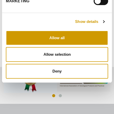
Ausbau
MARKETING
Reinigung
Show details
Biologische Linie – Mastervin® BIO
Proteinstabilität
Allow all
BESCHEINIGUNGEN
Allow selection
Deny