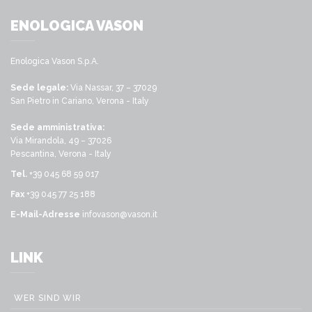
ENOLOGICA VASON
Enologica Vason S.p.A.
Sede legale:
Via Nassar, 37 – 37029
San Pietro in Cariano, Verona - Italy
Sede amministrativa:
Via Mirandola, 49 – 37026
Pescantina, Verona - Italy
Tel.
+39 045 68 59 017
Fax
+39 045 77 25 188
E-Mail-Adresse
infovason@vason.it
LINK
WER SIND WIR