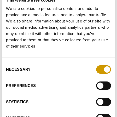
This website uses cookies
Keltern und Pressen
We use cookies to personalise content and ads, to
Gärung
provide social media features and to analyse our traffic.
We also share information about your use of our site with
Weißweinbereitung
our social media, advertising and analytics partners who
may combine it with other information that you’ve
Rotweinbereitung
provided to them or that they’ve collected from your use
Schönung
of their services.
Stabilisierung
Consent
Gummi
NECESSARY
Selection
Säuerungs- und Entsäuerungsmittel
PREFERENCES
Weinsteinstabilität
STATISTICS
Konservierungsstoffe und Antioxidantien