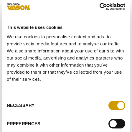
ADRESSE*
NACHRICHT*
This website uses cookies
We use cookies to personalise content and ads, to
NACH DEN ERHALTENEN
INFORMATIONEN
STIMME ICH DER
provide social media features and to analyse our traffic.
VERARBEITUNG MEINER PERSONENBEZOGENEN DATEN ZU
We also share information about your use of our site with
our social media, advertising and analytics partners who
ICH STIMME ZUR VERARBEITUNG ZU, UM IHREN
may combine it with other information that you’ve
NEWSLETTER ZU ERHALTEN
provided to them or that they’ve collected from your use
ICH STIMME DEN PROFILING-AKTIVITÄTEN ZU
of their services.
ABSENDEN
Consent
NECESSARY
Selection
HÖHEPUNKTE
IN VERBINDUNG
PREFERENCES