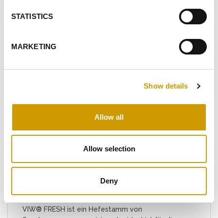
STEHENDE ARTIKEL
STATISTICS
MARKETING
Favoriten
Show details
Allow all
Allow selection
VIW® FRESH -
Deny
SACCHAROMYCES CEREVISIAE
VIW® FRESH ist ein Hefestamm von