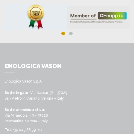
ENOLOGICA VASON
Enologica Vason S.p.A.
Sede legale:
Via Nassar, 37 – 37029
San Pietro in Cariano, Verona - Italy
Sede amministrativa:
Via Mirandola, 49 – 37026
Pescantina, Verona - Italy
Tel.
+39 045 68 59 017