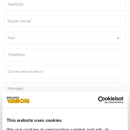
APELLIDO*
RAZÓN
SOCIAL*
PAÍS*
TELÉFONO
CORREO
ELECTRÓNICO*
MENSAJE*
This website uses cookies
COMO CONSECUENCIA DE LA
INFORMACIÓN
RECIBIDA, DOY
MI CONSENTIMIENTO AL TRATAMIENTO DE MIS DATOS
We use cookies to personalise content and ads, to