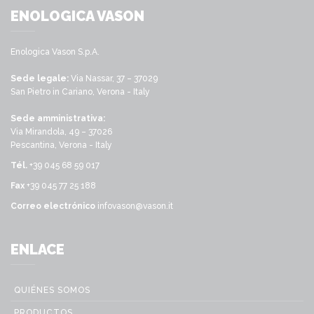
ENOLOGICA VASON
Enologica Vason S.p.A.
Sede legale:
Via Nassar, 37 – 37029
San Pietro in Cariano, Verona - Italy
Sede amministrativa:
Via Mirandola, 49 – 37026
Pescantina, Verona - Italy
Tél.
+39 045 68 59 017
Fax
+39 045 77 25 188
Correo electrónico
infovason@vason.it
ENLACE
QUIÉNES SOMOS
PRODUCTOS