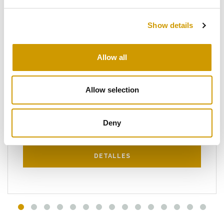
Favoritos
Show details
Allow all
Allow selection
®
PREMIUM
PROX
Deny
Saccharomyces cerevisiae Cepa de …
DETALLES