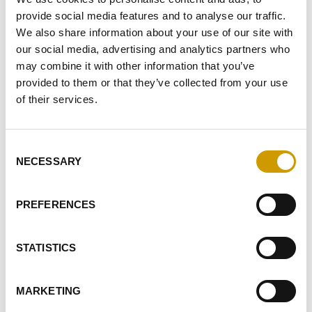
PERSONALES
provide social media features and to analyse our traffic.
We also share information about your use of our site with
DOY MI CONSENTIMIENTO PARA RECIBIR SU NEWSLETTER
(
INFORMACIÓN
)
our social media, advertising and analytics partners who
may combine it with other information that you’ve
DOY MI CONSENTIMIENTO PARA LAS ACTIVIDADES DE
provided to them or that they’ve collected from your use
ELABORACIÓN DE PERFILES
of their services.
ENVIAR
Consent
NECESSARY
Selection
EVIDENTES
PRODUCTOS
PREFERENCES
RELACIONADOS
STATISTICS
MARKETING