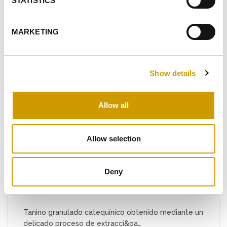
PRODUCTOS
STATISTICS
RELACIONADOS
MARKETING
Show details
Favoritos
Allow all
Allow selection
Deny
®
TI PREMIUM
SG
Tanino granulado catequínico obtenido mediante un
delicado proceso de extracci&oa…