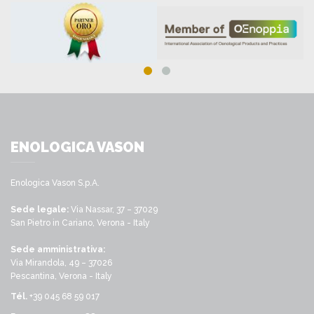
ENOLOGICA VASON
Enologica Vason S.p.A.
Sede legale:
Via Nassar, 37 – 37029
San Pietro in Cariano, Verona - Italy
Sede amministrativa:
Via Mirandola, 49 – 37026
Pescantina, Verona - Italy
Tél.
+39 045 68 59 017