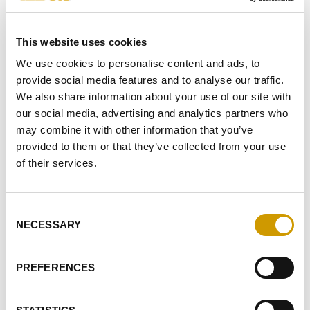
MENSAJE*
This website uses cookies
We use cookies to personalise content and ads, to
provide social media features and to analyse our traffic.
COMO CONSECUENCIA DE LA
INFORMACIÓN
RECIBIDA, DOY
We also share information about your use of our site with
MI CONSENTIMIENTO AL TRATAMIENTO DE MIS DATOS
our social media, advertising and analytics partners who
PERSONALES
may combine it with other information that you’ve
provided to them or that they’ve collected from your use
DOY MI CONSENTIMIENTO PARA RECIBIR SU NEWSLETTER
(
INFORMACIÓN
)
of their services.
DOY MI CONSENTIMIENTO PARA LAS ACTIVIDADES DE
ELABORACIÓN DE PERFILES
Consent
NECESSARY
Selection
ENVIAR
PREFERENCES
EVIDENTES