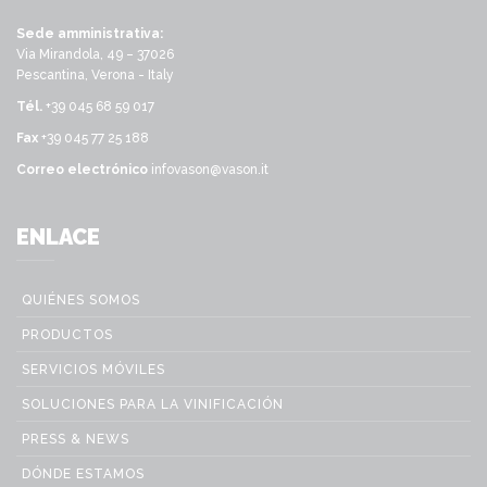
Sede amministrativa:
Via Mirandola, 49 – 37026
Pescantina, Verona - Italy
Tél.
+39 045 68 59 017
Fax
+39 045 77 25 188
Correo electrónico
infovason@vason.it
ENLACE
QUIÉNES SOMOS
PRODUCTOS
SERVICIOS MÓVILES
SOLUCIONES PARA LA VINIFICACIÓN
PRESS & NEWS
DÓNDE ESTAMOS