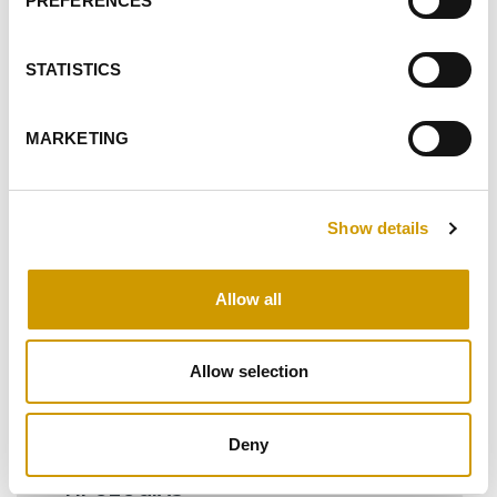
PREFERENCES
STATISTICS
®
CLARITO
BACTOCLEAN
Clarifi cante policompuesto con acción estabilizante, en
MARKETING
polvo. Apto para eliminar elementos microbiológicos
específicos. Elevado poder esta…
Show details
FAVORITOS
Allow all
Allow selection
«
1
2
»
Deny
TIPOLOGÍAS