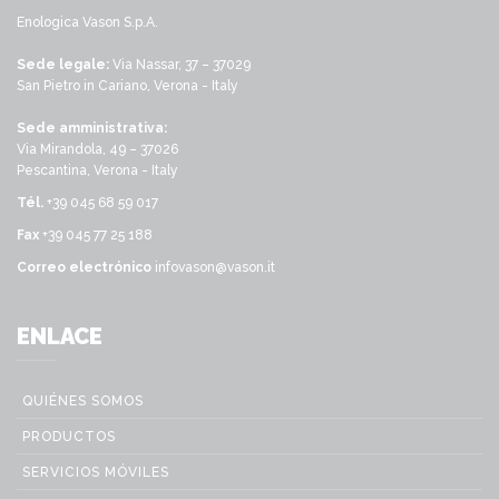
Enologica Vason S.p.A.
Sede legale:
Via Nassar, 37 – 37029
San Pietro in Cariano, Verona - Italy
Sede amministrativa:
Via Mirandola, 49 – 37026
Pescantina, Verona - Italy
Tél.
+39 045 68 59 017
Fax
+39 045 77 25 188
Correo electrónico
infovason@vason.it
ENLACE
QUIÉNES SOMOS
PRODUCTOS
SERVICIOS MÓVILES