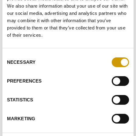
(
INFORMACIÓN
)
We also share information about your use of our site with
our social media, advertising and analytics partners who
DOY MI CONSENTIMIENTO PARA LAS ACTIVIDADES DE
may combine it with other information that you’ve
ELABORACIÓN DE PERFILES
provided to them or that they’ve collected from your use
of their services.
ENVIAR
Consent
EVIDENTES
NECESSARY
Selection
PRODUCTOS
RELACIONADOS
PREFERENCES
STATISTICS
MARKETING
Favoritos