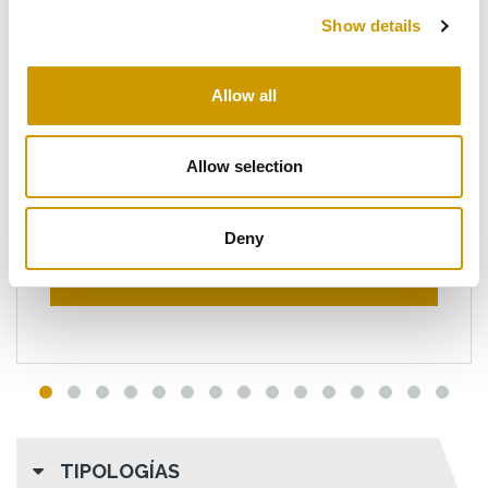
Show details
Allow all
®
PREMIUM
PROX
Allow selection
Saccharomyces cerevisiae Cepa de …
Deny
DETALLES
TIPOLOGÍAS