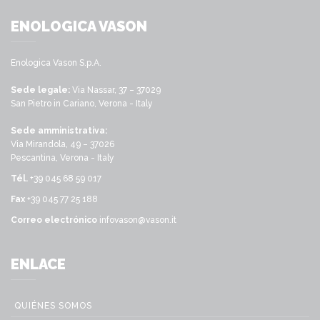
ENOLOGICA VASON
Enologica Vason S.p.A.
Sede legale:
Via Nassar, 37 – 37029
San Pietro in Cariano, Verona - Italy
Sede amministrativa:
Via Mirandola, 49 – 37026
Pescantina, Verona - Italy
Tél.
+39 045 68 59 017
Fax
+39 045 77 25 188
Correo electrónico
infovason@vason.it
ENLACE
QUIÉNES SOMOS