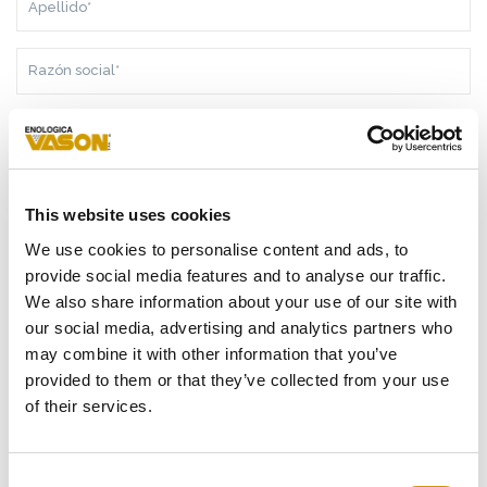
RAZÓN
SOCIAL*
PAÍS*
TELÉFONO
This website uses cookies
CORREO
We use cookies to personalise content and ads, to
ELECTRÓNICO*
provide social media features and to analyse our traffic.
We also share information about your use of our site with
MENSAJE*
our social media, advertising and analytics partners who
may combine it with other information that you’ve
provided to them or that they’ve collected from your use
of their services.
COMO CONSECUENCIA DE LA
INFORMACIÓN
RECIBIDA, DOY
MI CONSENTIMIENTO AL TRATAMIENTO DE MIS DATOS
Consent