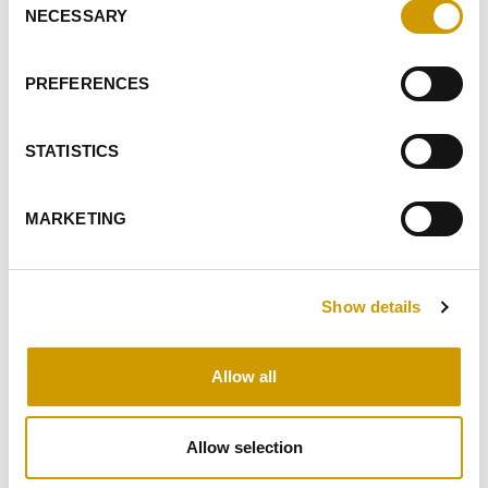
PERSONALES
NECESSARY
Selection
DOY MI CONSENTIMIENTO PARA RECIBIR SU NEWSLETTER
(
INFORMACIÓN
)
PREFERENCES
DOY MI CONSENTIMIENTO PARA LAS ACTIVIDADES DE
ELABORACIÓN DE PERFILES
STATISTICS
ENVIAR
MARKETING
EVIDENTES
PRODUCTOS
Show details
RELACIONADOS
Allow all
Allow selection