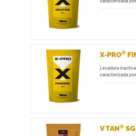
caracterizada por
®
X-PRO
FI
Levadura inactiv
Favoritos
caracterizada por
®
V TAN
SG