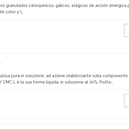
os granulados catequínicos, gálicos, elágicos de acción sinérgica 
del color y l…
0
ulosa pura in soluzione, ad azione stabilizzante sulla componente
. V CMC L è la sua forma liquida, in soluzione al 20%. Frutto…