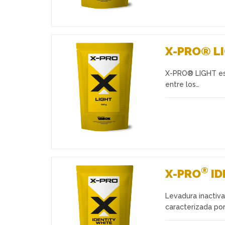
X-PRO® L
X-PRO® LIGHT es l
Favoritos
entre los…
®
X-PRO
ID
Levadura inactiv
Favoritos
caracterizada por