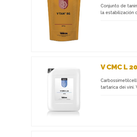
Conjunto de tanin
Favoritos
la estabilización 
V CMC L 2
Carbossimetilcell
Favoritos
tartarica dei vini