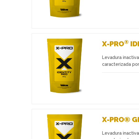
®
X-PRO
ID
Levadura inactiv
Favoritos
caracterizada por
X-PRO® G
Levadura inactiv
Favoritos