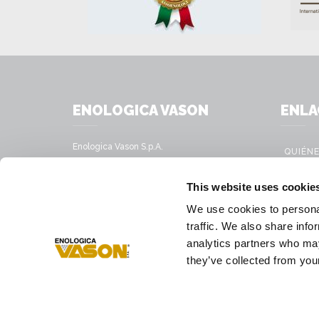
ENOLOGICA VASON
ENLA
Enologica Vason S.p.A.
QUIÉN
Sede legale:
Via Nassar, 37 – 37029
PRODU
This website uses cookie
San Pietro in Cariano, Verona - Italy
SERVIC
We use cookies to personal
Sede amministrativa:
SOLUCI
traffic. We also share info
Via Mirandola, 49 – 37026
Pescantina, Verona - Italy
analytics partners who may
PRESS
they’ve collected from your
Tél.
+39 045 68 59 017
Fax
+39 045 77 25 188
Correo electrónico
infovason@vason.it