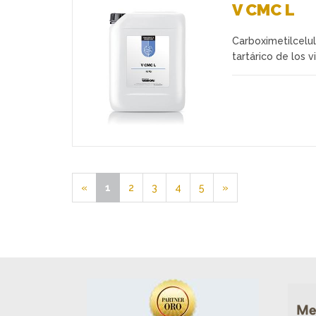
V CMC L
Carboximetilcelul
Favoritos
tartárico de los v
«
1
2
3
4
5
»