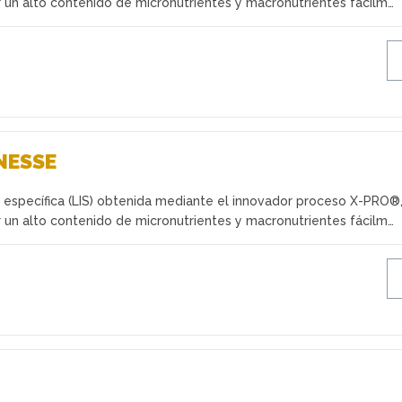
 un alto contenido de micronutrientes y macronutrientes fácilm…
NESSE
a específica (LIS) obtenida mediante el innovador proceso X-PRO®
 un alto contenido de micronutrientes y macronutrientes fácilm…