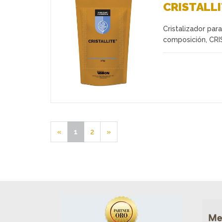
CRISTALL
Cristalizador par
Favoritos
composición, CR
«
1
2
»