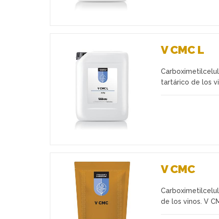
V CMC L
Carboximetilcelul
Favoritos
tartárico de los v
V CMC
Carboximetilcelul
Favoritos
de los vinos. V 