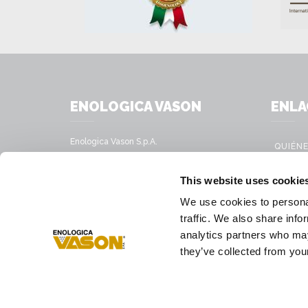
ENOLOGICA VASON
ENLA
Enologica Vason S.p.A.
QUIÉN
Sede legale:
Via Nassar, 37 – 37029
PRODU
This website uses cookie
San Pietro in Cariano, Verona - Italy
SERVIC
We use cookies to personal
Sede amministrativa:
SOLUCI
traffic. We also share info
Via Mirandola, 49 – 37026
Pescantina, Verona - Italy
analytics partners who may
PRESS
they’ve collected from your
Tél.
+39 045 68 59 017
Fax
+39 045 77 25 188
Correo electrónico
infovason@vason.it