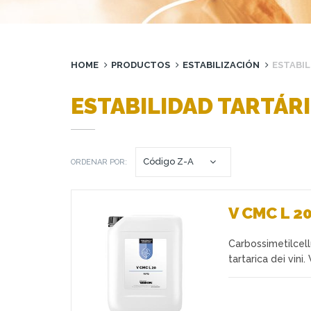
HOME
PRODUCTOS
ESTABILIZACIÓN
ESTABIL
ESTABILIDAD TARTÁR
ORDENAR POR:
V CMC L 2
Carbossimetilcell
Favoritos
tartarica dei vini