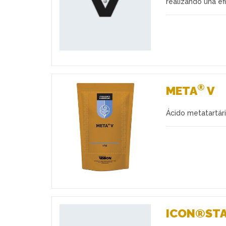
realizando una ef
®
META
V
Ácido metatartári
Favoritos
ICON®STA