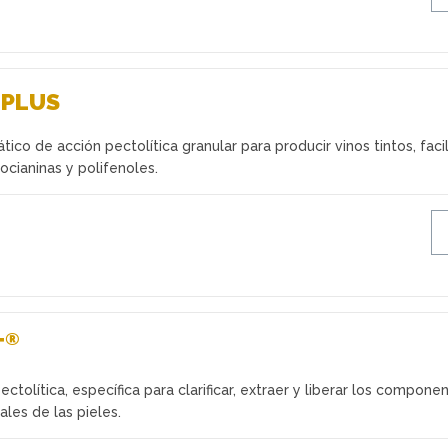
PLUS
ico de acción pectolítica granular para producir vinos tintos, facil
ocianinas y polifenoles.
®
T
ctolítica, específica para clarificar, extraer y liberar los compone
ales de las pieles.