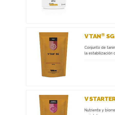
®
V TAN
SG
Conjunto de tanin
Favoritos
la estabilización 
V STARTER
Nutriente y biorr
Favoritos