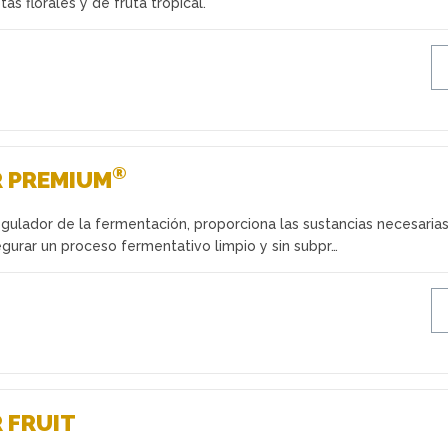
tas florales y de fruta tropical.
®
R PREMIUM
egulador de la fermentación, proporciona las sustancias necesarias
gurar un proceso fermentativo limpio y sin subpr…
 FRUIT