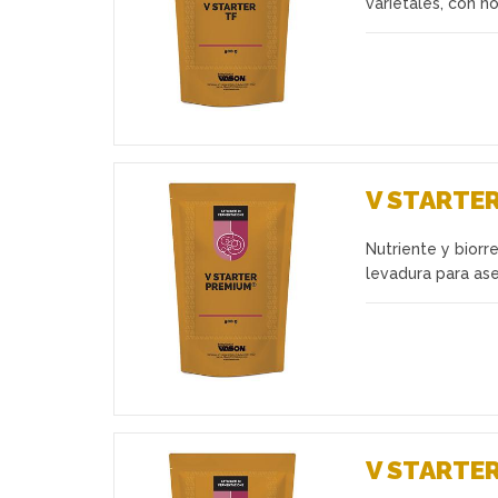
varietales, con no
V STARTE
Nutriente y biorr
Favoritos
levadura para ase
V STARTER