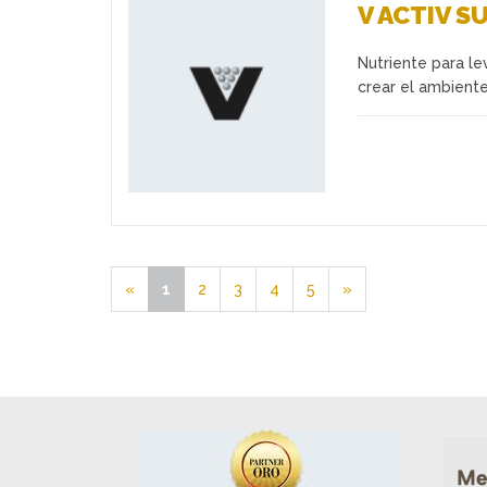
V ACTIV S
Nutriente para le
Favoritos
crear el ambiente
«
1
2
3
4
5
»