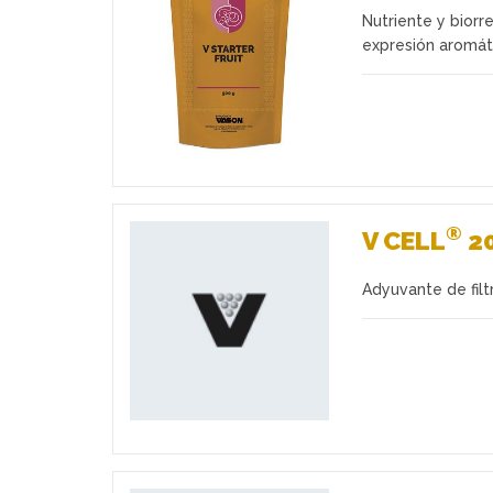
Nutriente y biorr
Favoritos
expresión aromáti
®
V CELL
2
Adyuvante de filt
Favoritos