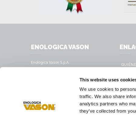
ENOLOGICA VASON
ENLA
Enologica Vason S.p.A.
QUIÉN
Sede legale:
Via Nassar, 37 – 37029
PRODU
This website uses cookie
San Pietro in Cariano, Verona - Italy
SERVIC
We use cookies to personal
Sede amministrativa:
SOLUCI
traffic. We also share info
Via Mirandola, 49 – 37026
Pescantina, Verona - Italy
analytics partners who may
PRESS
they’ve collected from your
Tél.
+39 045 68 59 017
Fax
+39 045 77 25 188
Correo electrónico
infovason@vason.it