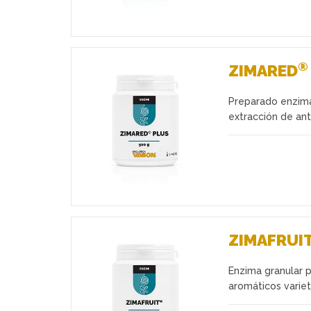
®
ZIMARED
Preparado enzimát
Favoritos
extracción de ant
ZIMAFRUI
Enzima granular pe
Favoritos
aromáticos variet