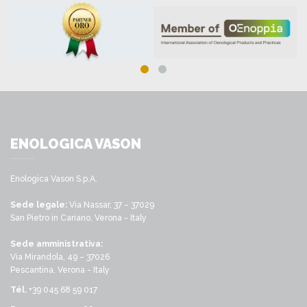
ENOLOGICA VASON
Enologica Vason S.p.A.
Sede legale:
Via Nassar, 37 – 37029
San Pietro in Cariano, Verona - Italy
Sede amministrativa:
Via Mirandola, 49 – 37026
Pescantina, Verona - Italy
Tél.
+39 045 68 59 017