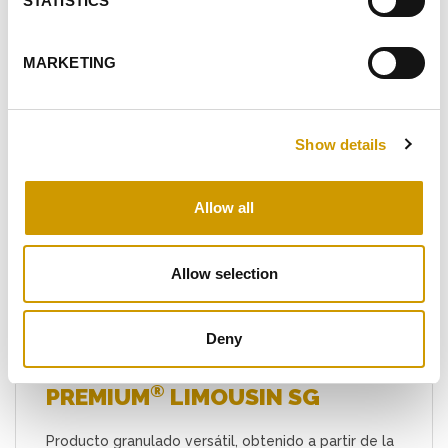
STATISTICS
PRODUCTOS
RELACIONADOS
MARKETING
Show details
Allow all
Favoritos
Allow selection
Deny
®
PREMIUM
LIMOUSIN SG
Producto granulado versátil, obtenido a partir de la