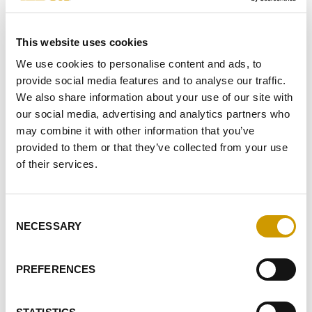
MENSAJE*
This website uses cookies
We use cookies to personalise content and ads, to
provide social media features and to analyse our traffic.
We also share information about your use of our site with
COMO CONSECUENCIA DE LA
INFORMACIÓN
RECIBIDA, DOY
our social media, advertising and analytics partners who
MI CONSENTIMIENTO AL TRATAMIENTO DE MIS DATOS
may combine it with other information that you’ve
PERSONALES
provided to them or that they’ve collected from your use
DOY MI CONSENTIMIENTO PARA RECIBIR SU NEWSLETTER
of their services.
(
INFORMACIÓN
)
DOY MI CONSENTIMIENTO PARA LAS ACTIVIDADES DE
Consent
ELABORACIÓN DE PERFILES
NECESSARY
Selection
ENVIAR
PREFERENCES
EVIDENTES