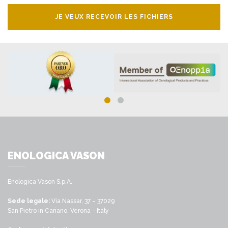
JE VEUX RECEVOIR LES FICHIERS
ENOLOGICA VASON
Enologica Vason S.p.A.
Sede legale:
Via Nassar, 37 – 37029
San Pietro in Cariano, Verona - Italy