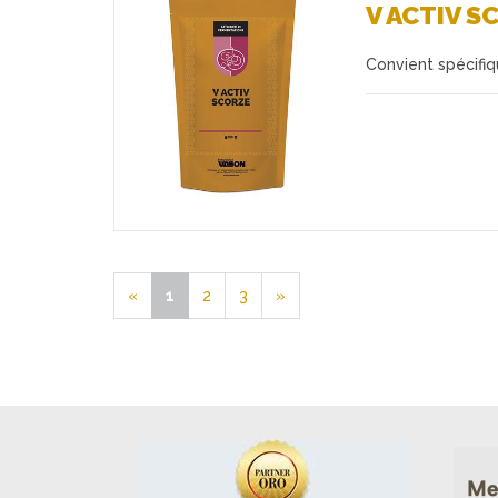
V ACTIV S
Convient spécifiq
Favoris
«
1
2
3
»