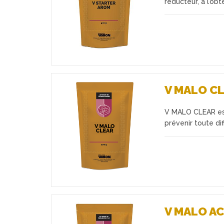
réducteur, à l’ob
V MALO C
V MALO CLEAR est
Favoris
prévenir toute di
V MALO AC