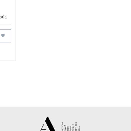
oût.
FAVORIS