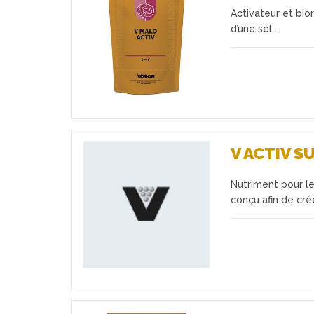
Activateur et bio
Favoris
d’une sél…
V ACTIV S
Nutriment pour l
Favoris
conçu afin de crée