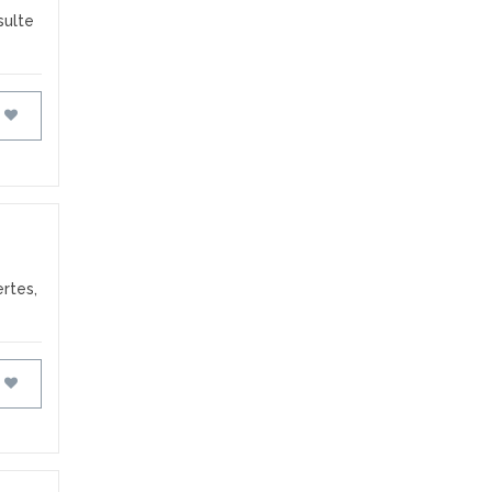
sulte
FAVORIS
rtes,
FAVORIS