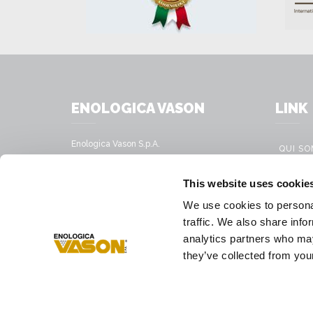
ENOLOGICA VASON
LINK
Enologica Vason S.p.A.
QUI S
Sede legale:
Via Nassar, 37 – 37029
PRODU
This website uses cookie
San Pietro in Cariano, Verona - Italy
SERVIC
We use cookies to personal
Sede amministrativa:
SOLUTI
traffic. We also share info
Via Mirandola, 49 – 37026
Pescantina, Verona - Italy
analytics partners who may
PRESS
they’ve collected from your
Tél.
+39 045 68 59 017
Fax
+39 045 77 25 188
E-mail
infovason@vason.it