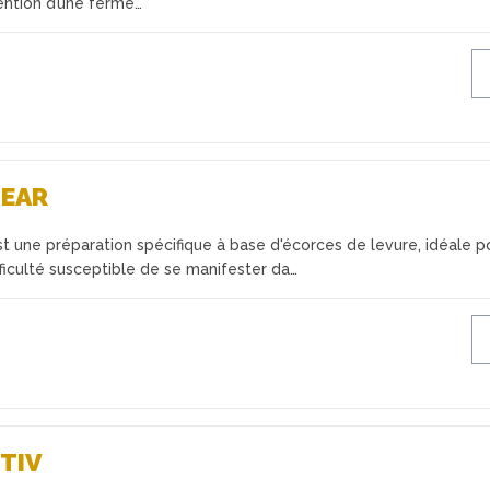
tention d’une ferme…
LEAR
 une préparation spécifique à base d'écorces de levure, idéale p
fficulté susceptible de se manifester da…
TIV