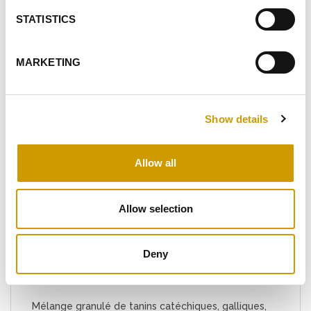
STATISTICS
FAITS SAILLANTS
PRODUITS CONNEXES
MARKETING
Show details
Favoris
Allow all
Allow selection
Deny
®
PREMIUM
COLOR SG
Mélange granulé de tanins catéchiques, galliques,