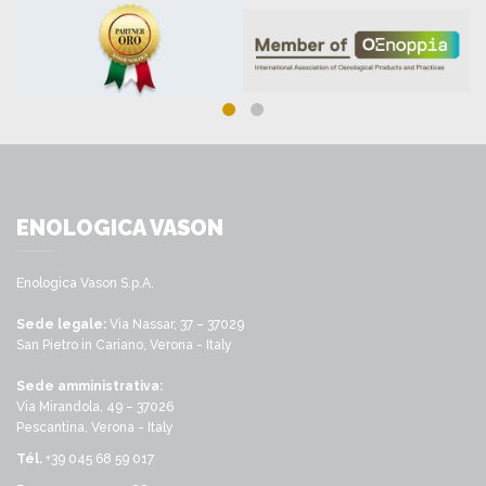
ENOLOGICA VASON
Enologica Vason S.p.A.
Sede legale:
Via Nassar, 37 – 37029
San Pietro in Cariano, Verona - Italy
Sede amministrativa:
Via Mirandola, 49 – 37026
Pescantina, Verona - Italy
Tél.
+39 045 68 59 017