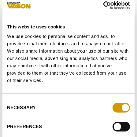
E-
MAIL*
MESSAGE*
This website uses cookies
We use cookies to personalise content and ads, to
provide social media features and to analyse our traffic.
We also share information about your use of our site with
our social media, advertising and analytics partners who
SUITE AUX
INFORMATIONS
REÇUES, JE DONNE MON
may combine it with other information that you’ve
ACCORD AU TRAITEMENT DE MES DONNÉES
PERSONNELLES.
provided to them or that they’ve collected from your use
of their services.
JE DONNE MON AUTORISATION POUR RECEVOIR VOTRE
NEWSLETTER
JE DONNE MON AUTORISATION AU TRAITEMENT DANS LE
Consent
CADRE DU PROFILAGE
NECESSARY
Selection
ENVOYER
PREFERENCES