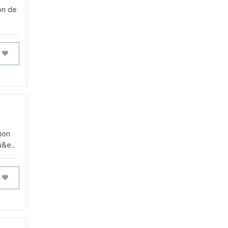
on de
FAVORIS
ion
tu&e…
FAVORIS