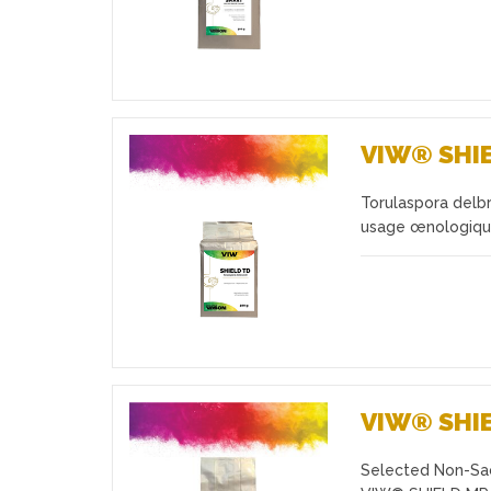
VIW® SHI
Torulaspora delb
Favoris
usage œnologique
VIW® SHI
Selected Non-Sac
Favoris