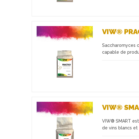
VIW® PRA
Saccharomyces ce
Favoris
capable de produ
VIW® SM
VIW® SMART est u
Favoris
de vins blancs et