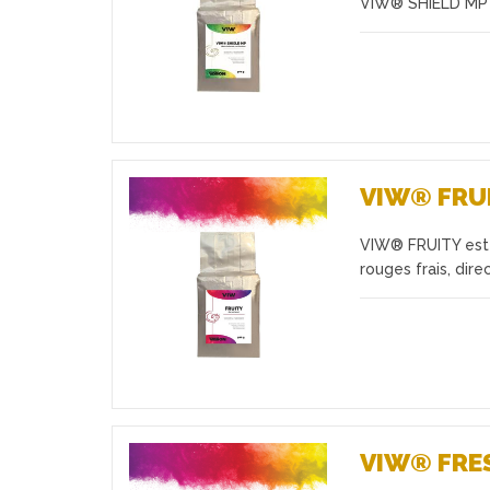
VIW® SHIELD MP is
VIW® FRU
VIW® FRUITY est 
Favoris
rouges frais, dir
VIW® FRE