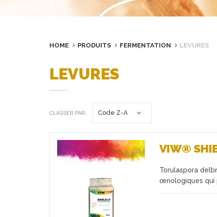
HOME
PRODUITS
FERMENTATION
LEVURES
LEVURES
CLASSER PAR:
VIW® SHI
Torulaspora delb
Favoris
œnologiques qui 