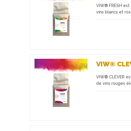
VIW® FRESH est u
Favoris
vins blancs et ro
VIW® CLE
VIW® CLEVER est 
Favoris
de vins rouges é