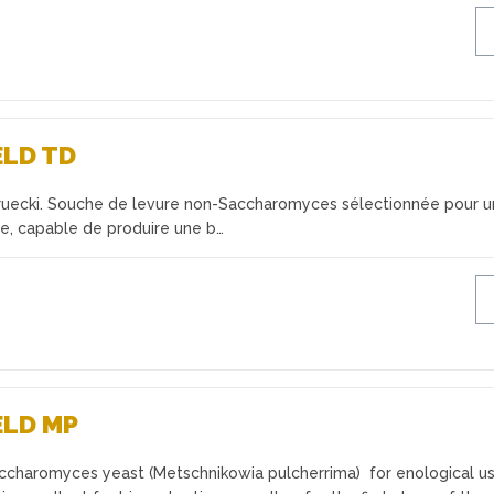
ELD TD
ruecki. Souche de levure non-Saccharomyces sélectionnée pour u
, capable de produire une b…
ELD MP
charomyces yeast (Metschnikowia pulcherrima) for enological us