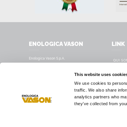
ENOLOGICA VASON
LINK
Enologica Vason S.p.A.
QUI S
Sede legale:
Via Nassar, 37 – 37029
PRODU
This website uses cookie
San Pietro in Cariano, Verona - Italy
SERVIC
We use cookies to personal
Sede amministrativa:
SOLUTI
traffic. We also share info
Via Mirandola, 49 – 37026
Pescantina, Verona - Italy
analytics partners who may
PRESS
they’ve collected from your
Tél.
+39 045 68 59 017
Fax
+39 045 77 25 188
E-mail
infovason@vason.it