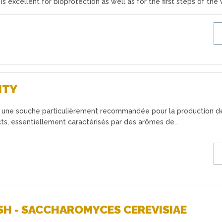
 excellent for bioprotection as well as for the first steps of the 
ITY
une souche particulièrement recommandée pour la production de
ects, essentiellement caractérisés par des arômes de…
SH - SACCHAROMYCES CEREVISIAE