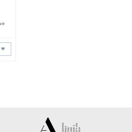
e
ive
FAVORIS