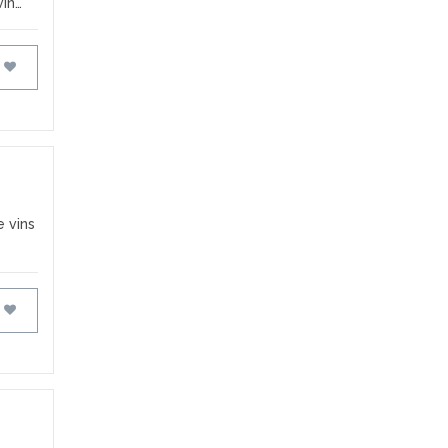
vin…
FAVORIS
 vins
FAVORIS