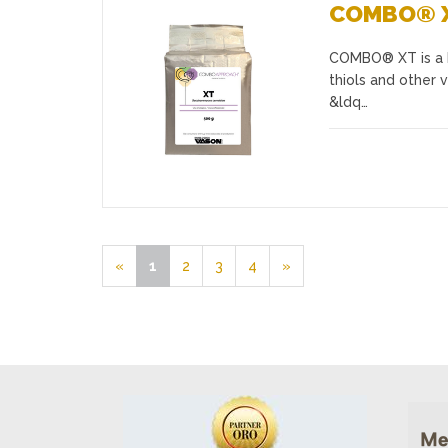
COMBO® 
COMBO® XT is a bl
Favoris
thiols and other 
&ldq…
«
1
2
3
4
»