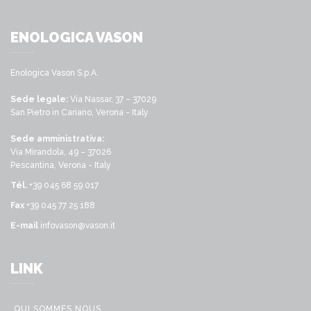
ENOLOGICA VASON
Enologica Vason S.p.A.
Sede legale:
Via Nassar, 37 – 37029
San Pietro in Cariano, Verona - Italy
Sede amministrativa:
Via Mirandola, 49 – 37026
Pescantina, Verona - Italy
Tél.
+39 045 68 59 017
Fax
+39 045 77 25 188
E-mail
infovason@vason.it
LINK
QUI SOMMES NOUS