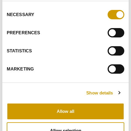
Consent
SUITE AUX
INFORMATIONS
REÇUES, JE DONNE MON
NECESSARY
Selection
ACCORD AU TRAITEMENT DE MES DONNÉES
PERSONNELLES.
PREFERENCES
JE DONNE MON AUTORISATION POUR RECEVOIR VOTRE
NEWSLETTER
JE DONNE MON AUTORISATION AU TRAITEMENT DANS LE
STATISTICS
CADRE DU PROFILAGE
MARKETING
ENVOYER
Show details
FAITS SAILLANTS
PRODUITS CONNEXES
Allow all
Allow selection