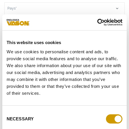
PAYS*
TÉLÉPHONE
E-
This website uses cookies
MAIL*
We use cookies to personalise content and ads, to
MESSAGE*
provide social media features and to analyse our traffic.
We also share information about your use of our site with
our social media, advertising and analytics partners who
may combine it with other information that you’ve
provided to them or that they’ve collected from your use
SUITE AUX
INFORMATIONS
REÇUES, JE DONNE MON
of their services.
ACCORD AU TRAITEMENT DE MES DONNÉES
PERSONNELLES.
Consent
JE DONNE MON AUTORISATION POUR RECEVOIR VOTRE
NECESSARY
NEWSLETTER
Selection
JE DONNE MON AUTORISATION AU TRAITEMENT DANS LE