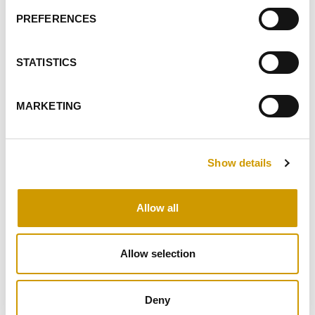
CADRE DU PROFILAGE
PREFERENCES
ENVOYER
STATISTICS
FAITS SAILLANTS
MARKETING
PRODUITS CONNEXES
Show details
Allow all
Favoris
Allow selection
Deny