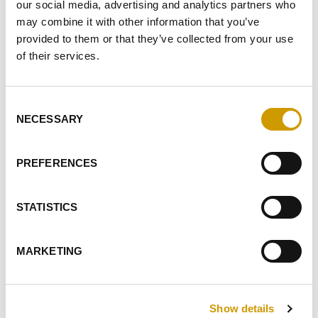
our social media, advertising and analytics partners who
may combine it with other information that you’ve
provided to them or that they’ve collected from your use
of their services.
Consent
®
NECESSARY
META
V
Selection
Acide métatartrique avec indice d'estérification donné.
PREFERENCES
Stabilisant très efficace, l'acide META V&…
STATISTICS
FAVORIS
MARKETING
Show details