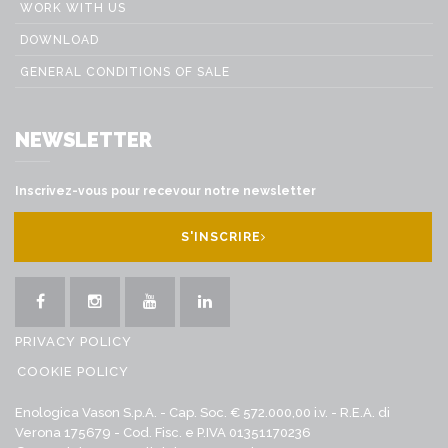
WORK WITH US
DOWNLOAD
GENERAL CONDITIONS OF SALE
NEWSLETTER
Inscrivez-vous pour recevour notre newsletter
S'INSCRIRE
PRIVACY POLICY
COOKIE POLICY
Enologica Vason S.p.A. - Cap. Soc. € 572.000,00 i.v. - R.E.A. di
Verona 175679 - Cod. Fisc. e P.IVA 01351170236