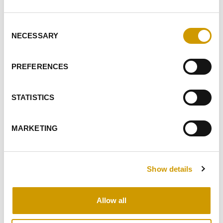
Mélange granulé de tanins catéchiques, galliques et
ellagiques à action synergique pour la stabilisation de la
Consent
couleur et la structur…
NECESSARY
Selection
PREFERENCES
FAVORIS
STATISTICS
MARKETING
Show details
Favoris
Allow all