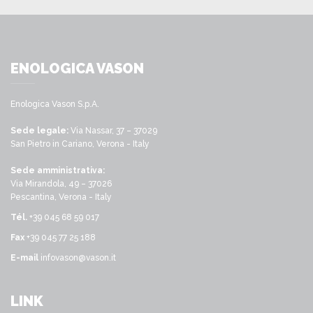
ENOLOGICA VASON
Enologica Vason S.p.A.
Sede legale:
Via Nassar, 37 – 37029
San Pietro in Cariano, Verona - Italy
Sede amministrativa:
Via Mirandola, 49 – 37026
Pescantina, Verona - Italy
Tél.
+39 045 68 59 017
Fax
+39 045 77 25 188
E-mail
infovason@vason.it
LINK