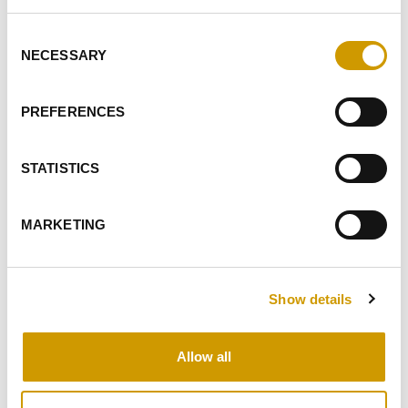
Produit granulé à base de tanin ellagique obtenu à partir
Consent
de chêne français délicat par un procédé sp&eacu…
NECESSARY
Selection
PREFERENCES
FAVORIS
STATISTICS
MARKETING
Show details
Favoris
Allow all