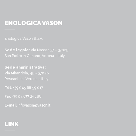
ENOLOGICA VASON
Enologica Vason S.p.A.
Sede legale:
Via Nassar, 37 – 37029
San Pietro in Cariano, Verona - Italy
Sede amministrativa:
Via Mirandola, 49 – 37026
Pescantina, Verona - Italy
Tél.
+39 045 68 59 017
Fax
+39 045 77 25 188
E-mail
infovason@vason.it
LINK