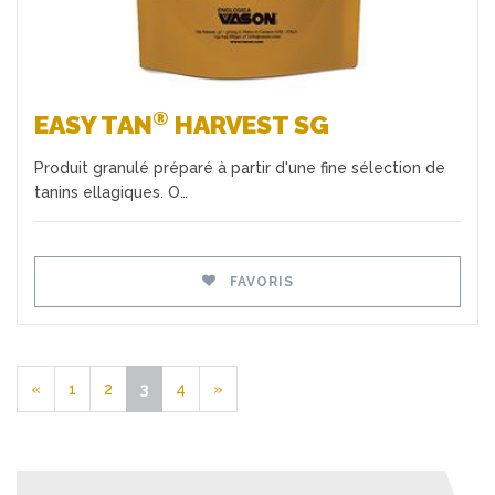
®
EASY TAN
HARVEST SG
Produit granulé préparé à partir d'une fine sélection de
tanins ellagiques. O…
FAVORIS
«
1
2
3
4
»