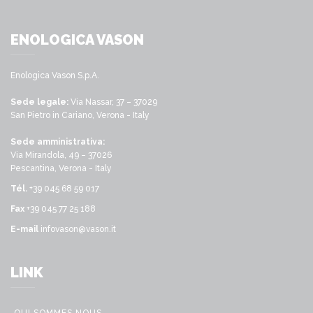
ENOLOGICA VASON
Enologica Vason S.p.A.
Sede legale:
Via Nassar, 37 – 37029
San Pietro in Cariano, Verona - Italy
Sede amministrativa:
Via Mirandola, 49 – 37026
Pescantina, Verona - Italy
Tél.
+39 045 68 59 017
Fax
+39 045 77 25 188
E-mail
infovason@vason.it
LINK