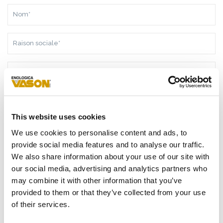
NOM*
RAISON
SOCIALE*
PAYS*
TÉLÉPHONE
This website uses cookies
E-
We use cookies to personalise content and ads, to
MAIL*
provide social media features and to analyse our traffic.
MESSAGE*
We also share information about your use of our site with
our social media, advertising and analytics partners who
may combine it with other information that you’ve
provided to them or that they’ve collected from your use
of their services.
SUITE AUX
INFORMATIONS
REÇUES, JE DONNE MON