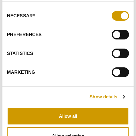
ACCORD AU TRAITEMENT DE MES DONNÉES
PERSONNELLES.
Consent
NECESSARY
Selection
JE DONNE MON AUTORISATION POUR RECEVOIR VOTRE
NEWSLETTER
PREFERENCES
JE DONNE MON AUTORISATION AU TRAITEMENT DANS LE
CADRE DU PROFILAGE
STATISTICS
ENVOYER
MARKETING
FAITS SAILLANTS
PRODUITS CONNEXES
Show details
Allow all
Allow selection