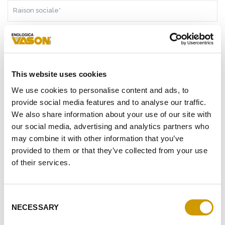
RAISON
SOCIALE*
PAYS*
TÉLÉPHONE
This website uses cookies
We use cookies to personalise content and ads, to
E-
provide social media features and to analyse our traffic.
MAIL*
We also share information about your use of our site with
MESSAGE*
our social media, advertising and analytics partners who
may combine it with other information that you’ve
provided to them or that they’ve collected from your use
of their services.
SUITE AUX
INFORMATIONS
REÇUES, JE DONNE MON
ACCORD AU TRAITEMENT DE MES DONNÉES
Consent
PERSONNELLES.
NECESSARY
Selection
JE DONNE MON AUTORISATION POUR RECEVOIR VOTRE