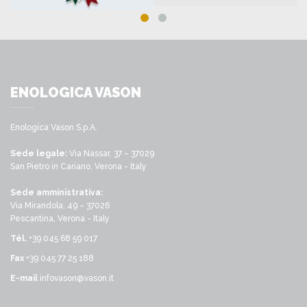
ENOLOGICA VASON
Enologica Vason S.p.A.
Sede legale:
Via Nassar, 37 – 37029
San Pietro in Cariano, Verona - Italy
Sede amministrativa:
Via Mirandola, 49 – 37026
Pescantina, Verona - Italy
Tél.
+39 045 68 59 017
Fax
+39 045 77 25 188
E-mail
infovason@vason.it