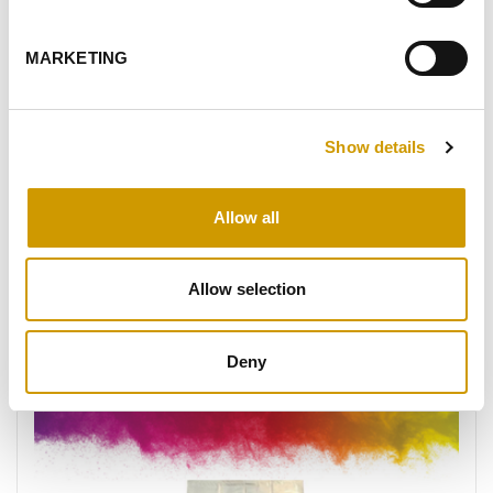
MARKETING
VIW® SUPERAGE
VIW® SUPERAGE est une souche de Saccharomyces
Show details
cerevisiae idéale pour la production de vins de grande
classe, de douceur et de pleine expressivité aromatique.
Elle cont…
Allow all
FAVORIS
Allow selection
Deny