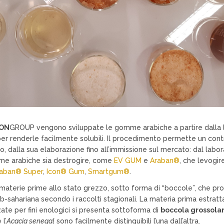
ON
GROUP vengono sviluppate le gomme arabiche a partire dalla 
er renderle facilmente solubili. Il procedimento permette un contr
o, dalla sua elaborazione fino all’immissione sul mercato: dal labor
e arabiche sia destrogire, come
EV GUM
e
Araban®
, che levogir
aban® Super
,
Icon® Gum
,
Smartgum®
.
aterie prime allo stato grezzo, sotto forma di “boccole”, che p
b-sahariana secondo i raccolti stagionali. La materia prima estrat
zate per fini enologici si presenta sottoforma di
boccola grossola
 l’
Acacia senegal
sono facilmente distinguibili l’una dall’altra.