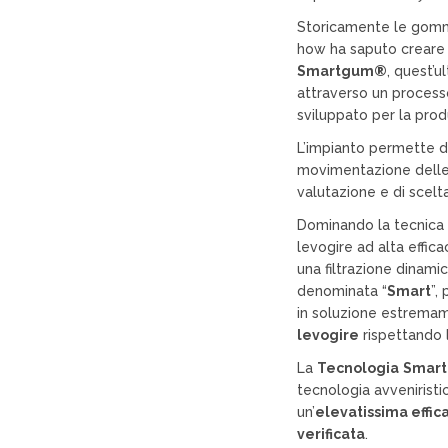
Storicamente le gomm
how ha saputo creare
Smartgum®
, quest’u
attraverso un processo
sviluppato per la pro
L’impianto permette di
movimentazione delle 
valutazione e di scelta
Dominando la tecnica 
levogire ad alta effica
una filtrazione dinami
denominata “
Smart
”,
in soluzione estrema
levogire
rispettando l
La
Tecnologia
Smart
tecnologia avvenirist
un’
elevatissima effica
verificata
.