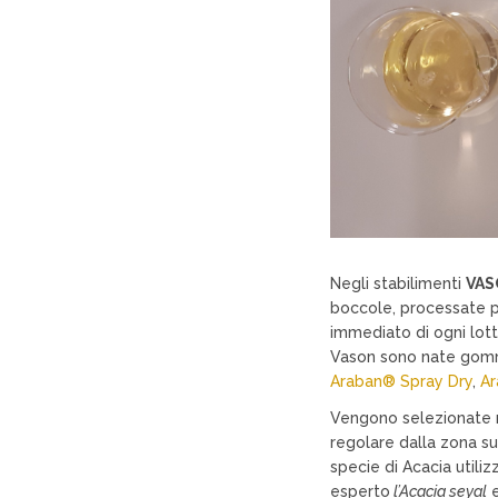
Negli stabilimenti
VAS
boccole, processate p
immediato di ogni lott
Vason sono nate gomm
Araban® Spray Dry
,
Ar
Vengono selezionate m
regolare dalla zona su
specie di Acacia utiliz
esperto
l’Acacia seyal
e