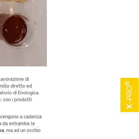
lavorazione di
®
ollo diretto ed
-PRO
atorio di Enologica
e, con i prodotti
X
rovengono a cadenza
ta da entrambe le
na
, ma ad un occhio