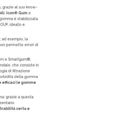
n, grazie al suo know-
ili
,
Icon® Gum
e
a gomma è stabilizzata
OUP, ideato e
; ad esempio, la
on permette errori di
 Gum e Smartgum®,
ndale, che consiste in
gia di filtrazione
torbidità della gomma
e efficaci le gomme
ma: grazie a questa
esentano
trabilità certa e