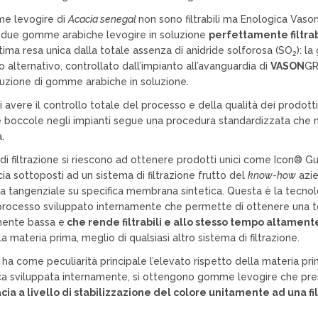
e levogire di
Acacia senegal
non sono filtrabili ma Enologica Vaso
 due gomme arabiche levogire in soluzione
perfettamente filtrab
ltima resa unica dalla totale assenza di anidride solforosa (SO
): l
2
 alternativo, controllato dall’impianto all’avanguardia di
VASON
GR
duzione di gomme arabiche in soluzione.
 avere il controllo totale del processo e della qualità dei prodotti
boccole negli impianti segue una procedura standardizzata che n
.
di filtrazione si riescono ad ottenere prodotti unici come Icon®
cia sottoposti ad un sistema di filtrazione frutto del
know-how
azie
ca tangenziale su specifica membrana sintetica. Questa è la tecnolo
 processo sviluppato internamente che permette di ottenere una 
mente bassa e
che rende filtrabili e allo stesso tempo altament
a materia prima, meglio di qualsiasi altro sistema di filtrazione.
ha come peculiarità principale l’elevato rispetto della materia pri
ica sviluppata internamente, si ottengono gomme levogire che pr
cia a livello di stabilizzazione del colore unitamente ad una fil