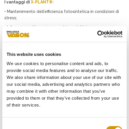
I vantaggi di
X
-PLANT®:
• Mantenimento dell’efficienza fotosintetica in condizioni di
stress;
• Influenza positiva sui parametri produttivi;
• Accumulo precursori aromatici varietali;
• Incremento sintesi dei composti fenolici, in particolare
antociani e polifenoli totali; migliorando intensità colorante,
This website uses cookies
stabilità colore ed equilibrio tra maturità tecnologica e
We use cookies to personalise content and ads, to
fenolica;
provide social media features and to analyse our traffic.
•Miglioramento integrità strutturale delle uve.
We also share information about your use of our site with
our social media, advertising and analytics partners who
Enovitis in Campo rappresenta un’importante occasione di
incontro e confronto con professionisti, tecnici e operatori
may combine it with other information that you’ve
del settore vitivinicolo, ai quali il team VASONGROUP
provided to them or that they’ve collected from your use
presenterà le potenzialità e i risultati del progetto X-
of their services.
PLANT®.
🍇 ENOVITIS IN CAMPO 2026
Consent
📅 17–18 giugno