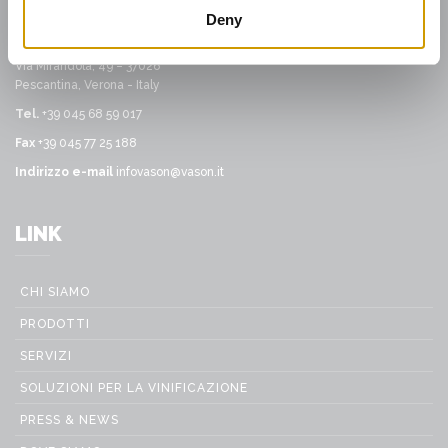
San Pietro in Cariano, Verona - Italy
Deny
Sede amministrativa:
Via Mirandola, 49 – 37026
Pescantina, Verona - Italy
Tel.
+39 045 68 59 017
Fax
+39 045 77 25 188
Indirizzo e-mail
infovason@vason.it
LINK
CHI SIAMO
PRODOTTI
SERVIZI
SOLUZIONI PER LA VINIFICAZIONE
PRESS & NEWS