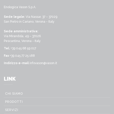
Enologica Vason S.p.A.
Sede legale:
Via Nassar, 37 – 37029
San Pietro in Cariano, Verona - Italy
Sede amministrativa:
Via Mirandola, 49 – 37026
Pescantina, Verona - Italy
Tel.
+39 045 68 59 017
Fax
+39 045 77 25 188
Indirizzo e-mail
infovason@vason.it
LINK
CHI SIAMO
PRODOTTI
SERVIZI