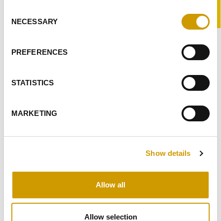
-PRO
Flavour Save &e…
Consent
X
NECESSARY
Selection
PREFERITI
PREFERENCES
STATISTICS
«
1
2
»
MARKETING
TIPOLOGIE
Show details
APPLICAZIONI
Allow all
Pigiatura e Pressatura
Allow selection