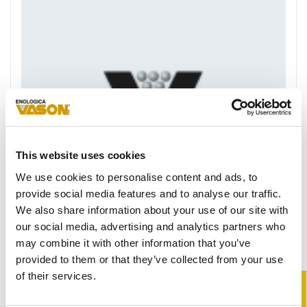
Preferiti
This website uses cookies
We use cookies to personalise content and ads, to
provide social media features and to analyse our traffic.
We also share information about your use of our site with
our social media, advertising and analytics partners who
may combine it with other information that you’ve
FLAVOUR SAVE
provided to them or that they’ve collected from your use
of their services.
®
Formulato bilanciato ad azione antiossidante Il più
classico dei prodotti per la vinificazione in riduzione,