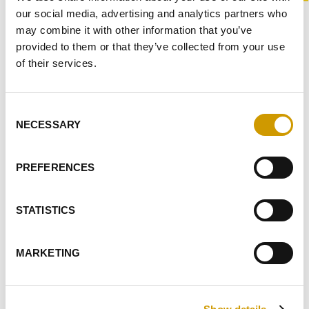
our social media, advertising and analytics partners who
may combine it with other information that you’ve
provided to them or that they’ve collected from your use
of their services.
VIW® BUBBLES
Saccharomyces bayanus. Ceppo di lievito ideale per la
Consent
produzione di vini basi spumanti e rifermentazioni con
NECESSARY
Selection
aspet…
PREFERENCES
PREFERITI
STATISTICS
MARKETING