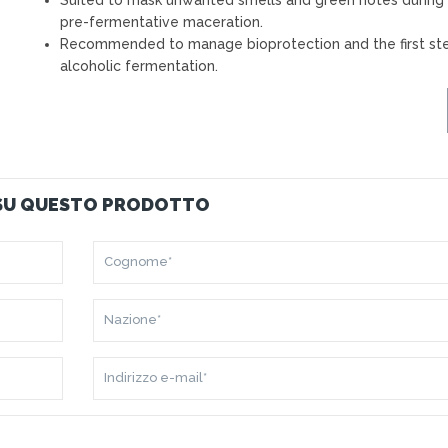
Suited to mask unwanted smells and green notes during
pre-fermentative maceration.
Recommended to manage bioprotection and the first st
alcoholic fermentation.
 SU QUESTO PRODOTTO
COGNOME*
NAZIONE*
INDIRIZZO
E-
MAIL*