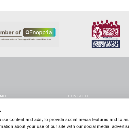
AMO
CONTATTI
TTI
INFORMAZIONI EX ART. 1 C. 125
s
124/17
I
ise content and ads, to provide social media features and to an
LAVORA CON NOI
ONI PER LA VINIFICAZIONE
rmation about your use of our site with our social media, advertis