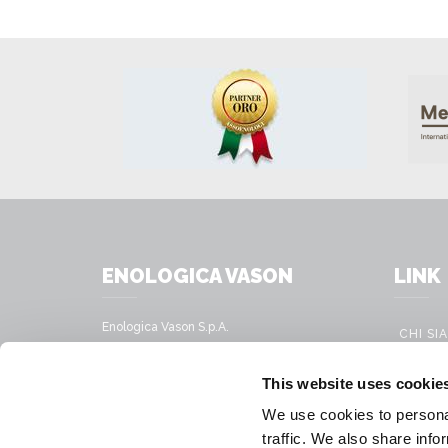
ENOLOGICA VASON
LINK
Enologica Vason S.p.A.
CHI SI
Sede legale:
Via Nassar, 37 – 37029
PRODO
This website uses cookie
San Pietro in Cariano, Verona - Italy
SERVIZ
We use cookies to personal
Sede amministrativa:
SOLUZI
traffic. We also share info
Via Mirandola, 49 – 37026