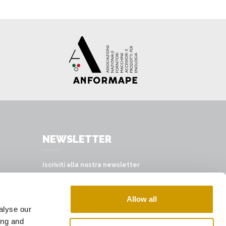
NEWSLETTER
Iscriviti alla nostra newsletter
 L.
ISCRIVITI
Allow all
alyse our
ing and