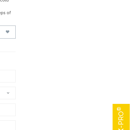
 cold
eps of
PREFERITI
®
-PRO