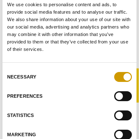
We use cookies to personalise content and ads, to
Enzimi
provide social media features and to analyse our traffic.
We also share information about your use of our site with
Tannini
our social media, advertising and analytics partners who
Frammenti legnosi
may combine it with other information that you’ve
provided to them or that they’ve collected from your use
Chiarificanti
of their services.
Acidi, Acidificanti e Disacidificanti
Consent
Stabilizzanti
®
NECESSARY
Selection
-PRO
Conservanti
PREFERENCES
X
Filtrazione
Detergenti
STATISTICS
Laboratorio
MARKETING