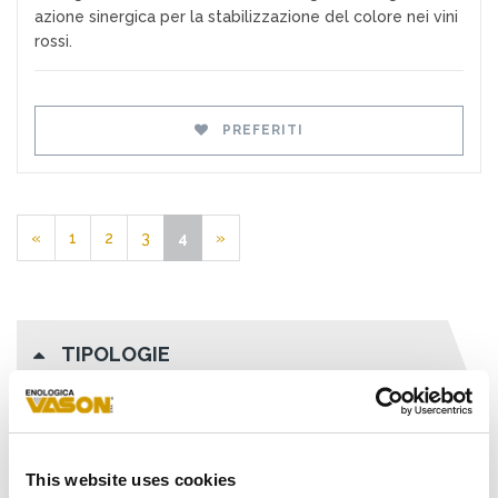
azione sinergica per la stabilizzazione del colore nei vini
rossi.
PREFERITI
«
1
2
3
4
»
TIPOLOGIE
Lieviti
Attivanti di fermentazione
This website uses cookies