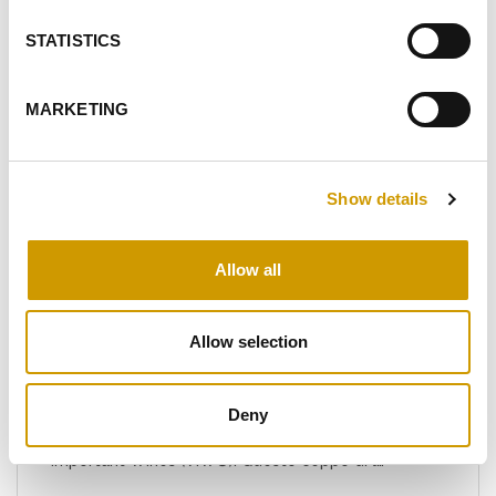
PRODOTTI CORRELATI
STATISTICS
MARKETING
Preferiti
Show details
Allow all
Allow selection
VIW® FRESH
Deny
LINEA VIW® - Diamo il giusto valore ai vostri Very
Important Wines (VIW®)! Questo ceppo di l…