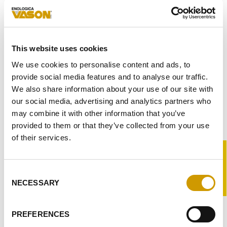
E-
MAIL*
MESSAGGIO*
This website uses cookies
We use cookies to personalise content and ads, to
provide social media features and to analyse our traffic.
A SEGUITO DELL’
INFORMATIVA
RICEVUTA FORNISCO IL
We also share information about your use of our site with
CONSENSO AL TRATTAMENTO DEI MIEI DATI PERSONALI
our social media, advertising and analytics partners who
may combine it with other information that you’ve
FORNISCO IL MIO CONSENSO AL TRATTAMENTO PER
RICEVERE LA VOSTRA NEWSLETTER
provided to them or that they’ve collected from your use
of their services.
FORNISCO IL MIO CONSENSO AL TRATTAMENTO PER
®
ATTIVITÀ DI PROFILAZIONE
-PRO
Consent
INVIA
NECESSARY
Selection
X
PREFERENCES
IN EVIDENZA